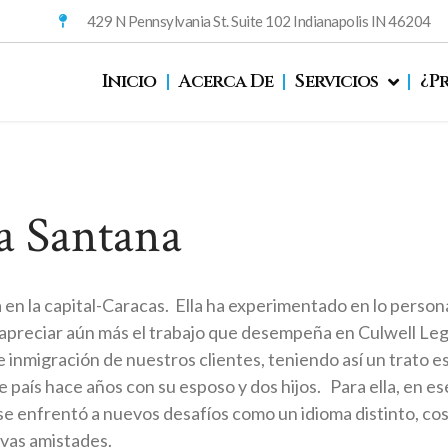
429 N Pennsylvania St. Suite 102 Indianapolis IN 46204
Inicio
Acerca De
Servicios
¿P
a Santana
en la capital-Caracas. Ella ha experimentado en lo personal
e apreciar aún más el trabajo que desempeña en Culwell Lega
 inmigración de nuestros clientes, teniendo así un trato esp
e país hace años con su esposo y dos hijos. Para ella, en 
 se enfrentó a nuevos desafíos como un idioma distinto, co
evas amistades.