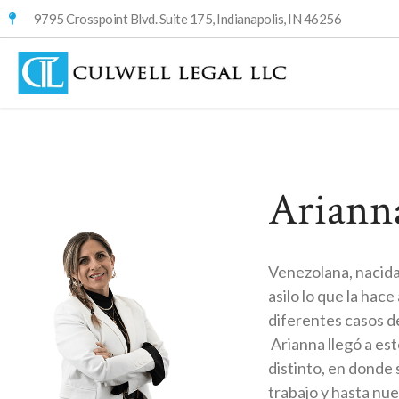
9795 Crosspoint Blvd. Suite 175, Indianapolis, IN 46256
Ariann
Venezolana, nacida 
asilo lo que la hac
diferentes casos de
Arianna llegó a est
distinto, en donde
trabajo y hasta nu